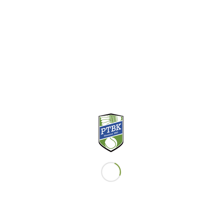
Vi har idag Göteborgs näst största tennisskola med över
500 elever, och en badmintonskola med cirka 150 elever.
KONTAKT
Telefon Reception 031-29 26 22
Email Reception
RECEPTIONENS ÖPPETTIDER
Måndag-fredag kl 9-17 och lördag kl 8-13. Endast dessa
tider som man kan hyra racketar, köpa bollar och
lämna/hämta strängade racketar.
BOKNINGSBARA TIDER
Hallen är bokningsbar alla dagar. Första bokningen kan
göras kl 7.00-8.00 och sista bokningen kan göras kl 22.00-
23.00. Bokning görs via ”Boka bana” i menyfältet ovan.