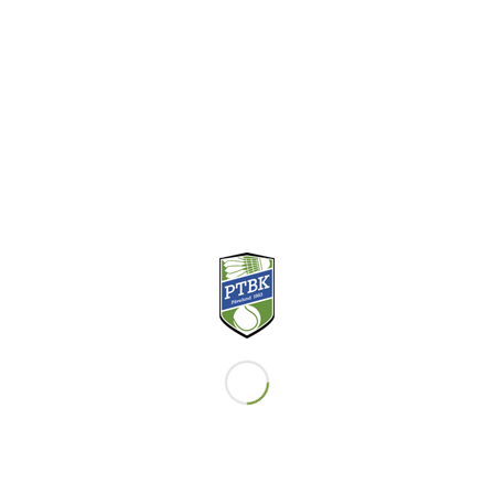
Vi har idag Göteborgs näst största tennisskola med över
500 elever, och en badmintonskola med cirka 150 elever.
KONTAKT
Telefon Reception 031-29 26 22
Email Reception
RECEPTIONENS ÖPPETTIDER
Måndag-fredag kl 9-17 och lördag kl 8-13. Endast dessa
tider som man kan hyra racketar, köpa bollar och
lämna/hämta strängade racketar.
BOKNINGSBARA TIDER
Hallen är bokningsbar alla dagar. Första bokningen kan
göras kl 7.00-8.00 och sista bokningen kan göras kl 22.00-
23.00. Bokning görs via ”Boka bana” i menyfältet ovan.