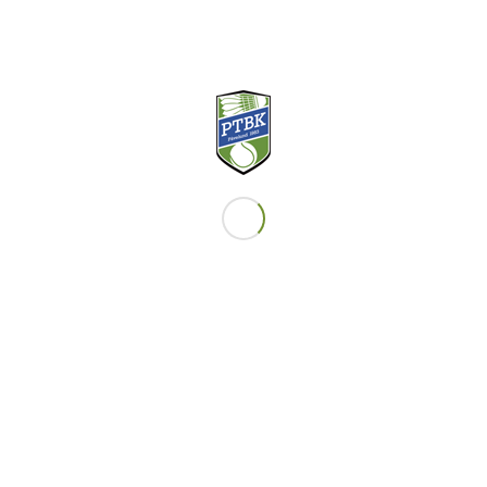
KONTAKT
Telefon Reception 031-29 26 22
Email Reception
RECEPTIONENS ÖPPETTIDER
Måndag-fredag kl 9-17 och lördag kl 8-13. Endast dessa
tider som man kan hyra racketar, köpa bollar och
lämna/hämta strängade racketar.
BOKNINGSBARA TIDER
Hallen är bokningsbar alla dagar. Första bokningen kan
göras kl 7.00-8.00 och sista bokningen kan göras kl 22.00-
23.00. Bokning görs via ”Boka bana” i menyfältet ovan.