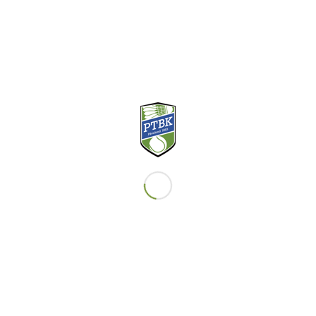
Om utbyggnaden 2025-26
PTBK FIRAR 40 ÅR!
PTBK-TV PÅ YOUTUBE
2024: Både SM-guld och SM-silver
KLUBBKLÄDER
BADMINTON
Intresseanmälan
TENNIS
Intresseanmälan