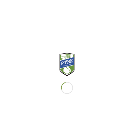
Relaterade
/
25 JANUARI, 2024
AV
LINUS ERIKSSON
Share this entry