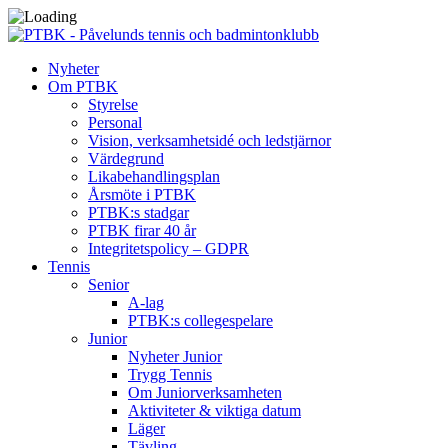
Nyheter
Om PTBK
Styrelse
Personal
Vision, verksamhetsidé och ledstjärnor
Värdegrund
Likabehandlingsplan
Årsmöte i PTBK
PTBK:s stadgar
PTBK firar 40 år
Integritetspolicy – GDPR
Tennis
Senior
A-lag
PTBK:s collegespelare
Junior
Nyheter Junior
Trygg Tennis
Om Juniorverksamheten
Aktiviteter & viktiga datum
Läger
Tävling