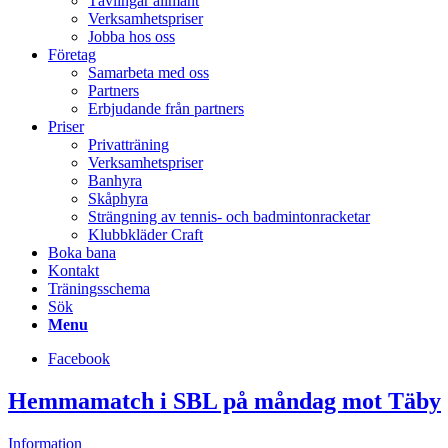
Tävlingar allmänt
Verksamhetspriser
Jobba hos oss
Företag
Samarbeta med oss
Partners
Erbjudande från partners
Priser
Privatträning
Verksamhetspriser
Banhyra
Skåphyra
Strängning av tennis- och badmintonracketar
Klubbkläder Craft
Boka bana
Kontakt
Träningsschema
Sök
Menu
Facebook
Hemmamatch i SBL på måndag mot Täby
Information