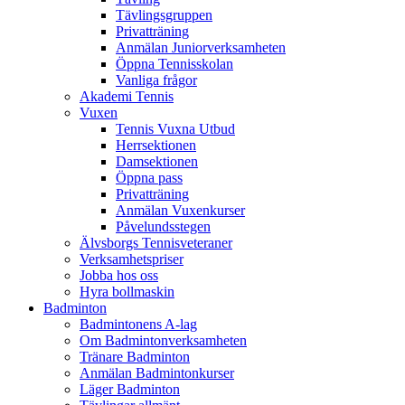
Tävlingsgruppen
Privatträning
Anmälan Juniorverksamheten
Öppna Tennisskolan
Vanliga frågor
Akademi Tennis
Vuxen
Tennis Vuxna Utbud
Herrsektionen
Damsektionen
Öppna pass
Privatträning
Anmälan Vuxenkurser
Påvelundsstegen
Älvsborgs Tennisveteraner
Verksamhetspriser
Jobba hos oss
Hyra bollmaskin
Badminton
Badmintonens A-lag
Om Badmintonverksamheten
Tränare Badminton
Anmälan Badmintonkurser
Läger Badminton