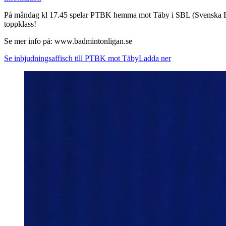
På måndag kl 17.45 spelar PTBK hemma mot Täby i SBL (Svenska Badm
toppklass!
Se mer info på: www.badmintonligan.se
Se inbjudningsaffisch till PTBK mot Täby
Ladda ner