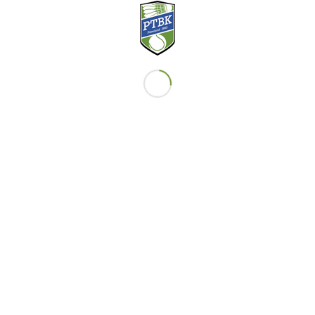
ortabelt. Riktigt skoj för Lina som följde upp div1 premiären förra
 att föja Lina framledes. Grattis Lina!
innare i herrdubbel Elit
a” tränar paret Borg/Sahlberg för. Efter sin uppvisning i premiären i
 bra spel i GotElit. Borg och Sahlberg tappade inte ett set på hela
annan gammal PTBK:are, Gabriel Ulldahl som numera spelar för IFK