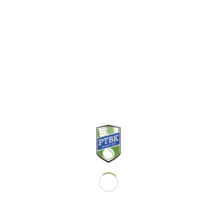
PTBK-TV PÅ YOUTUBE
2024: Både SM-guld och SM-silver
KLUBBKLÄDER
BADMINTON
Intresseanmälan
TENNIS
Intresseanmälan
KORT OM KLUBBEN
Påvelunds Tennis- och Badmintonklubb grundades 1983.
Vi har idag Göteborgs näst största tennisskola med över
500 elever, och en badmintonskola med cirka 150 elever.