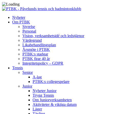
Nyheter
Om PTBK
Styrelse
Personal
Vision, verksamhetsidé och ledstjärnor
Värdegrund
Likabehandlingsplan
Årsmöte i PTBK
PTBK:s stadgar
PTBK firar 40 år
Integritetspolicy – GDPR
Tennis
Senior
A-lag
PTBK:s collegespelare
Junior
Nyheter Junior
Trygg Tennis
Om Juniorverksamheten
Aktiviteter & viktiga datum
Läger
Tävling