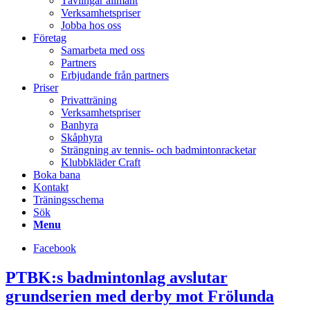
Tävlingar allmänt
Verksamhetspriser
Jobba hos oss
Företag
Samarbeta med oss
Partners
Erbjudande från partners
Priser
Privatträning
Verksamhetspriser
Banhyra
Skåphyra
Strängning av tennis- och badmintonracketar
Klubbkläder Craft
Boka bana
Kontakt
Träningsschema
Sök
Menu
Facebook
PTBK:s badmintonlag avslutar
grundserien med derby mot Frölunda