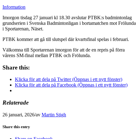
Information
Imorgon tisdag 27 januari kl 18.30 avslutar PTBK:s badmintonlag
grundserien i Svenska Badmintonligan i bortamatchen mot Frölunda
i Sportarenan, Näset.
PTBK kommer att gå till slutspel där kvartsfinal spelas i februari.
Välkomna till Sportarenan imorgon för att de en repris på förra
vårens SM-final mellan PTBK och Frölunda.
Share this:
Klicka för att dela på Twitter (Öppnas i ett nytt fönster)
Klicka för att dela på Facebook (Öppnas i ett nytt fönster)
Relaterade
26 januari, 2026
/
av
Martin Stigh
Share this entry
Share on Facebook