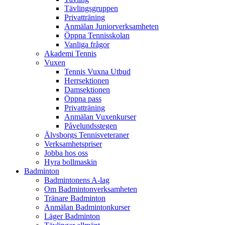
Tävlingsgruppen
Privatträning
Anmälan Juniorverksamheten
Öppna Tennisskolan
Vanliga frågor
Akademi Tennis
Vuxen
Tennis Vuxna Utbud
Herrsektionen
Damsektionen
Öppna pass
Privatträning
Anmälan Vuxenkurser
Påvelundsstegen
Älvsborgs Tennisveteraner
Verksamhetspriser
Jobba hos oss
Hyra bollmaskin
Badminton
Badmintonens A-lag
Om Badmintonverksamheten
Tränare Badminton
Anmälan Badmintonkurser
Läger Badminton