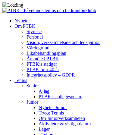
Nyheter
Om PTBK
Styrelse
Personal
Vision, verksamhetsidé och ledstjärnor
Värdegrund
Likabehandlingsplan
Årsmöte i PTBK
PTBK:s stadgar
PTBK firar 40 år
Integritetspolicy – GDPR
Tennis
Senior
A-lag
PTBK:s collegespelare
Junior
Nyheter Junior
Trygg Tennis
Om Juniorverksamheten
Aktiviteter & viktiga datum
Läger
Tävling