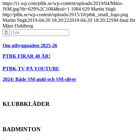
https://i1.wp.com/ptbk.se/wp-content/uploads/2019/04/Måns-
JSM.jpg?fit=629%2C1084&ssl=1
1084
629
Martin Stigh
http://ptbk.se/wp-content/uploads/2015/10/ptbk_small_logo.png
Martin Stigh
2019-04-20 18:20:22
2019-04-20 18:20:22
SM-final för
Måns Dahlberg
Om utbyggnaden 2025-26
PTBK FIRAR 40 ÅR!
PTBK-TV PÅ YOUTUBE
2024: Både SM-guld och SM-silver
KLUBBKLÄDER
BADMINTON