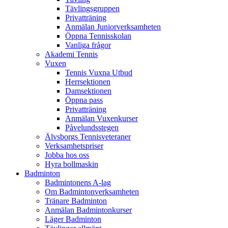
Tävlingsgruppen
Privatträning
Anmälan Juniorverksamheten
Öppna Tennisskolan
Vanliga frågor
Akademi Tennis
Vuxen
Tennis Vuxna Utbud
Herrsektionen
Damsektionen
Öppna pass
Privatträning
Anmälan Vuxenkurser
Påvelundsstegen
Älvsborgs Tennisveteraner
Verksamhetspriser
Jobba hos oss
Hyra bollmaskin
Badminton
Badmintonens A-lag
Om Badmintonverksamheten
Tränare Badminton
Anmälan Badmintonkurser
Läger Badminton