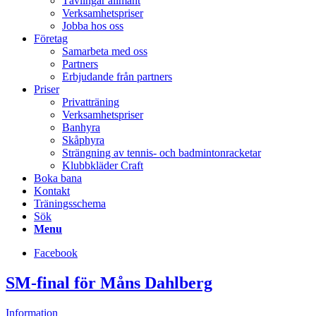
Tävlingar allmänt
Verksamhetspriser
Jobba hos oss
Företag
Samarbeta med oss
Partners
Erbjudande från partners
Priser
Privatträning
Verksamhetspriser
Banhyra
Skåphyra
Strängning av tennis- och badmintonracketar
Klubbkläder Craft
Boka bana
Kontakt
Träningsschema
Sök
Menu
Facebook
SM-final för Måns Dahlberg
Information