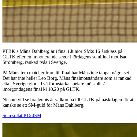
PTBK:s Måns Dahlberg är i final i Junior-SM:s 16-årsklass på
GLTK efter en imponerande seger i lördagens semifinal mot Isac
Strömberg, rankad tvåa i Sverige
.
På Måns fem matcher fram till final har Måns inte tappat något set.
Det har inte heller Leo Borg, Måns finalmotståndare som är rankad
etta i Sverige gjort. Två formstarka spelare möts alltså
imorgondagens final kl 10.20 på GLTK.
Ni som vill se bra tennis är välkomna till GLTK på påskdagen för att
kanske se ett SM-guld för Måns Dahlberg.
Se resultat P16 JSM