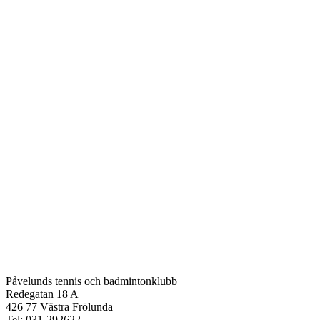
Påvelunds tennis och badmintonklubb
Redegatan 18 A
426 77 Västra Frölunda
Tel: 031-292622