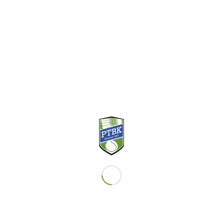
KLUBBKLÄDER
BADMINTON
Intresseanmälan
TENNIS
Intresseanmälan
KORT OM KLUBBEN
Påvelunds Tennis- och Badmintonklubb grundades 1983.
Vi har idag Göteborgs näst största tennisskola med över
500 elever, och en badmintonskola med cirka 150 elever.
KONTAKT