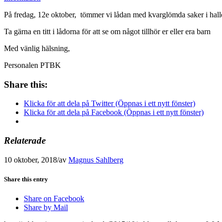
På fredag, 12e oktober, tömmer vi lådan med kvarglömda saker i hall
Ta gärna en titt i lådorna för att se om något tillhör er eller era barn
Med vänlig hälsning,
Personalen PTBK
Share this:
Klicka för att dela på Twitter (Öppnas i ett nytt fönster)
Klicka för att dela på Facebook (Öppnas i ett nytt fönster)
Relaterade
10 oktober, 2018
/
av
Magnus Sahlberg
Share this entry
Share on Facebook
Share by Mail