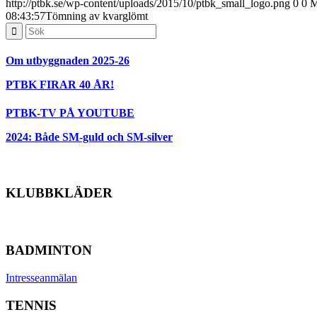
http://ptbk.se/wp-content/uploads/2015/10/ptbk_small_logo.png
0
0
M
08:43:57
Tömning av kvarglömt
Om utbyggnaden 2025-26
PTBK FIRAR 40 ÅR!
PTBK-TV PÅ YOUTUBE
2024: Både SM-guld och SM-silver
KLUBBKLÄDER
BADMINTON
Intresseanmälan
TENNIS