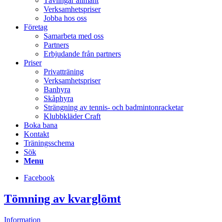
Tävlingar allmänt
Verksamhetspriser
Jobba hos oss
Företag
Samarbeta med oss
Partners
Erbjudande från partners
Priser
Privatträning
Verksamhetspriser
Banhyra
Skåphyra
Strängning av tennis- och badmintonracketar
Klubbkläder Craft
Boka bana
Kontakt
Träningsschema
Sök
Menu
Facebook
Tömning av kvarglömt
Information