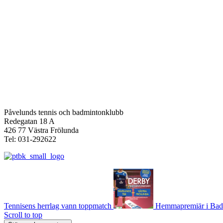
Påvelunds tennis och badmintonklubb
Redegatan 18 A
426 77 Västra Frölunda
Tel: 031-292622
Tennisens herrlag vann toppmatch
Hemmapremiär i Bad
Scroll to top