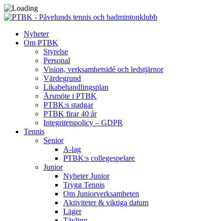
Nyheter
Om PTBK
Styrelse
Personal
Vision, verksamhetsidé och ledstjärnor
Värdegrund
Likabehandlingsplan
Årsmöte i PTBK
PTBK:s stadgar
PTBK firar 40 år
Integritetspolicy – GDPR
Tennis
Senior
A-lag
PTBK:s collegespelare
Junior
Nyheter Junior
Trygg Tennis
Om Juniorverksamheten
Aktiviteter & viktiga datum
Läger
Tävling