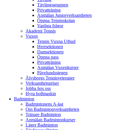
Tävlingsgruppen
Privatträning
Anmälan Juniorverksamheten
Öppna Tennisskolan
Vanliga frågor
Akademi Tennis
Vuxen
Tennis Vuxna Utbud
Herrsektionen
Damsektionen
Öppna pass
Privatträning
Anmälan Vuxenkurser
Påvelundsstegen
Älvsborgs Tennisveteraner
Verksamhetspriser
Jobba hos oss
Hyra bollmaskin
Badminton
Badmintonens A-lag
Om Badmintonverksamheten
Tränare Badminton
Anmälan Badmintonkurser
Läger Badminton