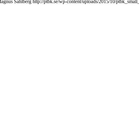
agnus Sahlberg
http://ptbk.se/wp-content/uploads/2015/10/ptbk_small