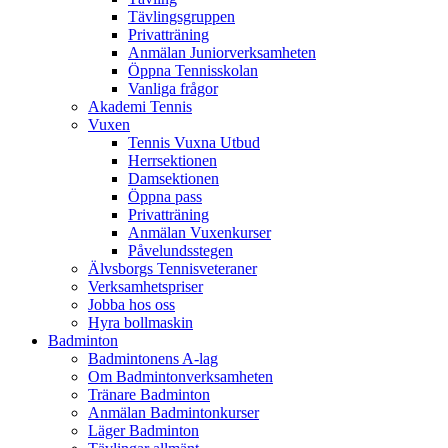
Tävlingsgruppen
Privatträning
Anmälan Juniorverksamheten
Öppna Tennisskolan
Vanliga frågor
Akademi Tennis
Vuxen
Tennis Vuxna Utbud
Herrsektionen
Damsektionen
Öppna pass
Privatträning
Anmälan Vuxenkurser
Påvelundsstegen
Älvsborgs Tennisveteraner
Verksamhetspriser
Jobba hos oss
Hyra bollmaskin
Badminton
Badmintonens A-lag
Om Badmintonverksamheten
Tränare Badminton
Anmälan Badmintonkurser
Läger Badminton