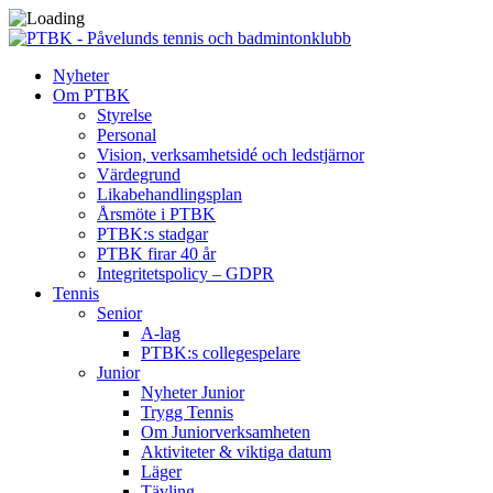
Nyheter
Om PTBK
Styrelse
Personal
Vision, verksamhetsidé och ledstjärnor
Värdegrund
Likabehandlingsplan
Årsmöte i PTBK
PTBK:s stadgar
PTBK firar 40 år
Integritetspolicy – GDPR
Tennis
Senior
A-lag
PTBK:s collegespelare
Junior
Nyheter Junior
Trygg Tennis
Om Juniorverksamheten
Aktiviteter & viktiga datum
Läger
Tävling