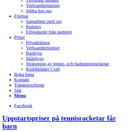
Tävlingar allmänt
Verksamhetspriser
Jobba hos oss
Företag
Samarbeta med oss
Partners
Erbjudande från partners
Priser
Privatträning
Verksamhetspriser
Banhyra
Skåphyra
Strängning av tennis- och badmintonracketar
Klubbkläder Craft
Boka bana
Kontakt
Träningsschema
Sök
Menu
Facebook
Uppstartspriser på tennisracketar får
barn