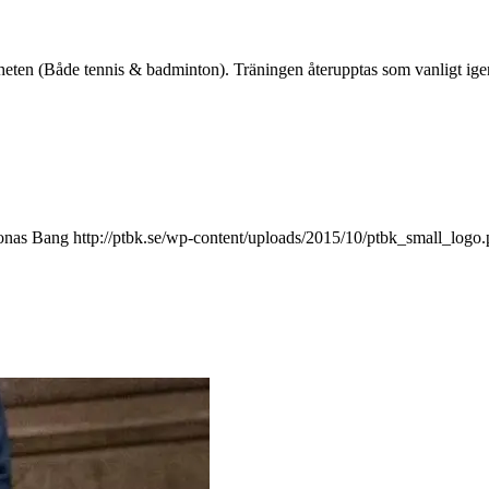
heten (Både tennis & badminton). Träningen återupptas som vanligt ige
onas Bang
http://ptbk.se/wp-content/uploads/2015/10/ptbk_small_logo