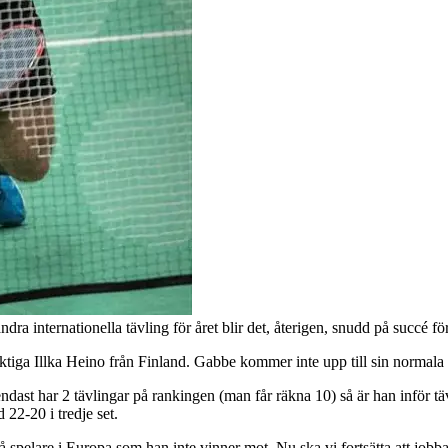
ra internationella tävling för året blir det, återigen, snudd på succé fö
duktiga Illka Heino från Finland. Gabbe kommer inte upp till sin normala
ast har 2 tävlingar på rankingen (man får räkna 10) så är han inför tä
22-20 i tredje set.
få spelare i Europa som han inte vinner mot. Nu ska vi fortsätta att jobb