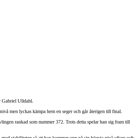
r Gabriel Ulldahl.
 nivå men lyckas kämpa hem en seger och går återigen till final.
vlingen rankad som nummer 372. Trots detta spelar han sig fram till
a med stabiliteten så att han kommer upp på sin högsta nivå oftare och