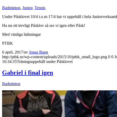
Badminton
,
Junior
,
Tennis
Under Påsklovet 10/4 t.o.m 17/4 har vi uppehåll i hela Juniorverksam
Ha nu ett trevligt Påsklov så ses vi igen efter Påsk!
Med vänliga hälsningar
PTBK
6 april, 2017
/
av
Jonas Bang
http://ptbk.se/wp-content/uploads/2015/10/ptbk_small_logo.png
0
0
J
16:34:35
Träningsuppehåll under Påsklovet
Gabriel i final igen
Badminton