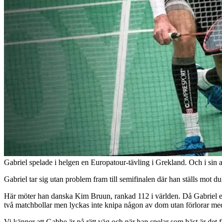
Gabriel spelade i helgen en Europatour-tävling i Grekland. Och i sin and
Gabriel tar sig utan problem fram till semifinalen där han ställs mot 
Här möter han danska Kim Bruun, rankad 112 i världen. Då Gabriel end
två matchbollar men lyckas inte knipa någon av dom utan förlorar med 
Vi känner att Gabbe är på rätt väg och när han spelar som bäst är det 