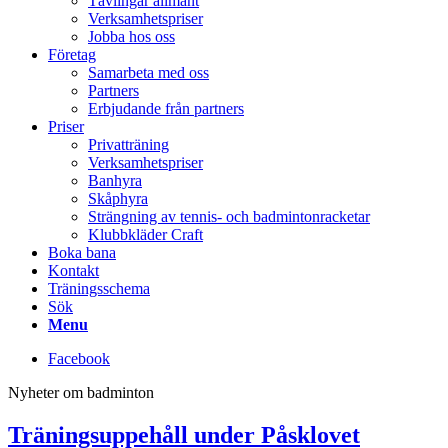
Tävlingar allmänt
Verksamhetspriser
Jobba hos oss
Företag
Samarbeta med oss
Partners
Erbjudande från partners
Priser
Privatträning
Verksamhetspriser
Banhyra
Skåphyra
Strängning av tennis- och badmintonracketar
Klubbkläder Craft
Boka bana
Kontakt
Träningsschema
Sök
Menu
Facebook
Nyheter om badminton
Träningsuppehåll under Påsklovet