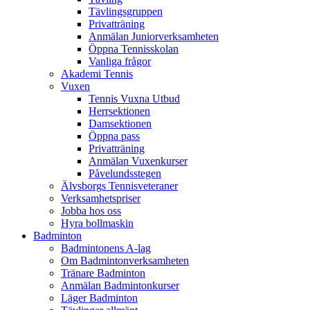
Tävlingsgruppen
Privatträning
Anmälan Juniorverksamheten
Öppna Tennisskolan
Vanliga frågor
Akademi Tennis
Vuxen
Tennis Vuxna Utbud
Herrsektionen
Damsektionen
Öppna pass
Privatträning
Anmälan Vuxenkurser
Påvelundsstegen
Älvsborgs Tennisveteraner
Verksamhetspriser
Jobba hos oss
Hyra bollmaskin
Badminton
Badmintonens A-lag
Om Badmintonverksamheten
Tränare Badminton
Anmälan Badmintonkurser
Läger Badminton