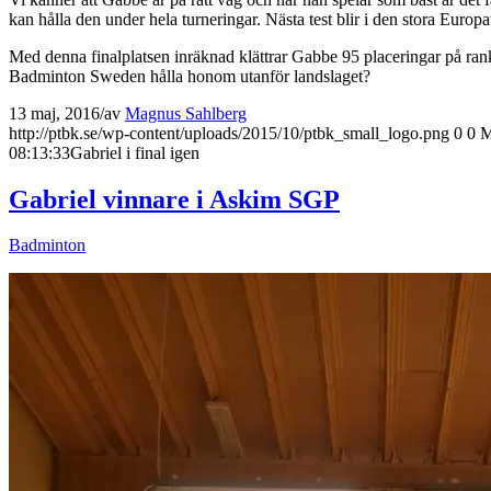
kan hålla den under hela turneringar. Nästa test blir i den stora Europ
Med denna finalplatsen inräknad klättrar Gabbe 95 placeringar på rank
Badminton Sweden hålla honom utanför landslaget?
13 maj, 2016
/
av
Magnus Sahlberg
http://ptbk.se/wp-content/uploads/2015/10/ptbk_small_logo.png
0
0
M
08:13:33
Gabriel i final igen
Gabriel vinnare i Askim SGP
Badminton