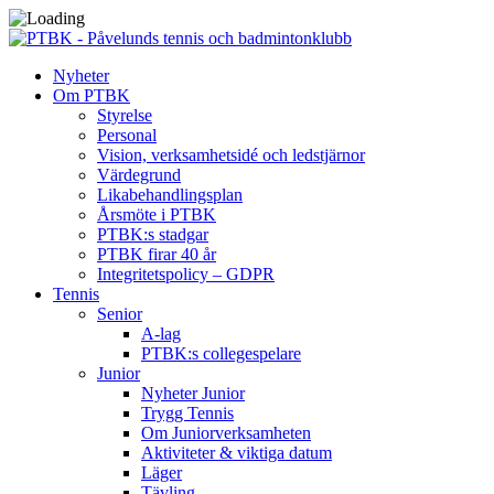
Nyheter
Om PTBK
Styrelse
Personal
Vision, verksamhetsidé och ledstjärnor
Värdegrund
Likabehandlingsplan
Årsmöte i PTBK
PTBK:s stadgar
PTBK firar 40 år
Integritetspolicy – GDPR
Tennis
Senior
A-lag
PTBK:s collegespelare
Junior
Nyheter Junior
Trygg Tennis
Om Juniorverksamheten
Aktiviteter & viktiga datum
Läger
Tävling