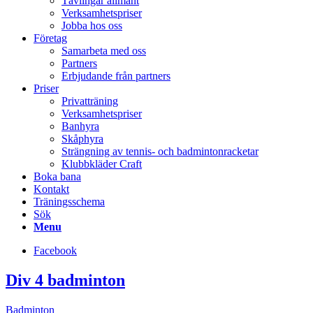
Tävlingar allmänt
Verksamhetspriser
Jobba hos oss
Företag
Samarbeta med oss
Partners
Erbjudande från partners
Priser
Privatträning
Verksamhetspriser
Banhyra
Skåphyra
Strängning av tennis- och badmintonracketar
Klubbkläder Craft
Boka bana
Kontakt
Träningsschema
Sök
Menu
Facebook
Div 4 badminton
Badminton