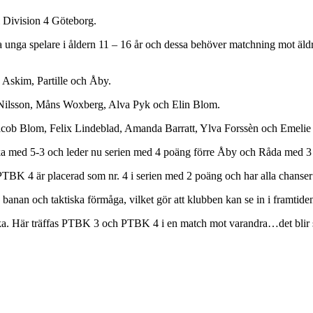
i Division 4 Göteborg.
 unga spelare i åldern 11 – 16 år och dessa behöver matchning mot äldre
 Askim, Partille och Åby.
 Nilsson, Måns Woxberg, Alva Pyk och Elin Blom.
cob Blom, Felix Lindeblad, Amanda Barratt, Ylva Forssèn och Emelie
 med 5-3 och leder nu serien med 4 poäng förre Åby och Råda med 3 
BK 4 är placerad som nr. 4 i serien med 2 poäng och har alla chanser f
 banan och taktiska förmåga, vilket gör att klubben kan se in i framtiden
ka. Här träffas PTBK 3 och PTBK 4 i en match mot varandra…det blir