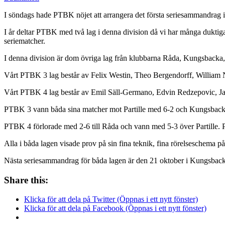
I söndags hade PTBK nöjet att arrangera det första seriesammandrag 
I år deltar PTBK med två lag i denna division då vi har många duktiga
seriematcher.
I denna division är dom övriga lag från klubbarna Råda, Kungsbacka,
Vårt PTBK 3 lag består av Felix Westin, Theo Bergendorff, William
Vårt PTBK 4 lag består av Emil Säll-Germano, Edvin Redzepovic, Ja
PTBK 3 vann båda sina matcher mot Partille med 6-2 och Kungsbacka
PTBK 4 förlorade med 2-6 till Råda och vann med 5-3 över Partille. PT
Alla i båda lagen visade prov på sin fina teknik, fina rörelseschema på
Nästa seriesammandrag för båda lagen är den 21 oktober i Kungsbac
Share this:
Klicka för att dela på Twitter (Öppnas i ett nytt fönster)
Klicka för att dela på Facebook (Öppnas i ett nytt fönster)