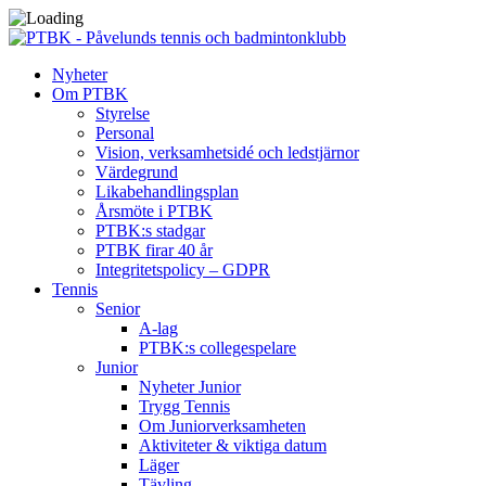
Nyheter
Om PTBK
Styrelse
Personal
Vision, verksamhetsidé och ledstjärnor
Värdegrund
Likabehandlingsplan
Årsmöte i PTBK
PTBK:s stadgar
PTBK firar 40 år
Integritetspolicy – GDPR
Tennis
Senior
A-lag
PTBK:s collegespelare
Junior
Nyheter Junior
Trygg Tennis
Om Juniorverksamheten
Aktiviteter & viktiga datum
Läger
Tävling