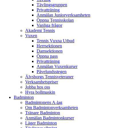
Tävlingsgruppen
Privatträning
Anmälan Juniorverksamheten
Öppna Tennisskolan
Vanliga frågor
Akademi Tennis
Vuxen
Tennis Vuxna Utbud
Herrsektionen
Damsektionen
Öppna pass
Privatträning
Anmälan Vuxenkurser
Påvelundsstegen
Älvsborgs Tennisveteraner
Verksamhetspriser
Jobba hos oss
Hyra bollmaskin
Badminton
Badmintonens A-lag
Om Badmintonverksamheten
Tränare Badminton
Anmälan Badmintonkurser
Läger Badminton