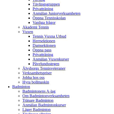
Tävlingsgruppen
Privatträning
Anmälan Juniorverksamheten
Öppna Tennisskolan
Vanliga frågor
Akademi Tennis
Vuxen
Tennis Vuxna Utbud
Herrsektionen
Damsektionen
Öppna pass
Privatträning
Anmälan Vuxenkurser
Påvelundsstegen
Älvsborgs Tennisveteraner
Verksamhetspriser
Jobba hos oss
Hyra bollmaskin
Badminton
Badmintonens A-lag
Om Badmintonverksamheten
Tränare Badminton
Anmälan Badmintonkurser
Läger Badminton