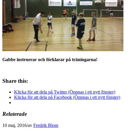
Gabbe instruerar och förklarar på träningarna!
Share this:
Klicka för att dela på Twitter (Öppnas i ett nytt fönster)
Klicka för att dela på Facebook (Öppnas i ett nytt fönster)
Relaterade
10 maj, 2016
/
av
Fredrik Blom