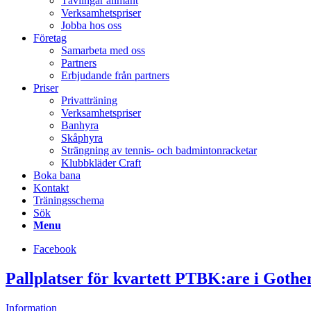
Tävlingar allmänt
Verksamhetspriser
Jobba hos oss
Företag
Samarbeta med oss
Partners
Erbjudande från partners
Priser
Privatträning
Verksamhetspriser
Banhyra
Skåphyra
Strängning av tennis- och badmintonracketar
Klubbkläder Craft
Boka bana
Kontakt
Träningsschema
Sök
Menu
Facebook
Pallplatser för kvartett PTBK:are i Goth
Information