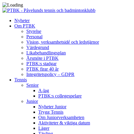
Nyheter
Om PTBK
Styrelse
Personal
Vision, verksamhetsidé och ledstjärnor
Värdegrund
Likabehandlingsplan
Årsmöte i PTBK
PTBK:s stadgar
PTBK firar 40 år
Integritetspolicy – GDPR
Tennis
Senior
A-lag
PTBK:s collegespelare
Junior
Nyheter Junior
Trygg Tennis
Om Juniorverksamheten
Aktiviteter & viktiga datum
Läger
Tävling