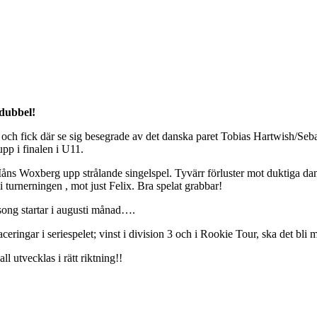
rdubbel!
i och fick där se sig besegrade av det danska paret Tobias Hartwish/S
pp i finalen i U11.
åns Woxberg upp strålande singelspel. Tyvärr förluster mot duktiga dans
turnerningen , mot just Felix. Bra spelat grabbar!
song startar i augusti månad….
gar i seriespelet; vinst i division 3 och i Rookie Tour, ska det bli mkt 
ll utvecklas i rätt riktning!!