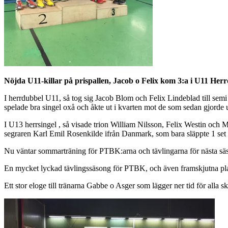
Nöjda U11-killar på prispallen, Jacob o Felix kom 3:a i U11 Her
I herrdubbel U11, så tog sig Jacob Blom och Felix Lindeblad till sem
spelade bra singel oxå och åkte ut i kvarten mot de som sedan gjorde u
I U13 herrsingel , så visade trion William Nilsson, Felix Westin och M
segraren Karl Emil Rosenkilde ifrån Danmark, som bara släppte 1 set i 
Nu väntar sommarträning för PTBK:arna och tävlingarna för nästa sä
En mycket lyckad tävlingssäsong för PTBK, och även framskjutna placerin
Ett stor eloge till tränarna Gabbe o Asger som lägger ner tid för alla ska