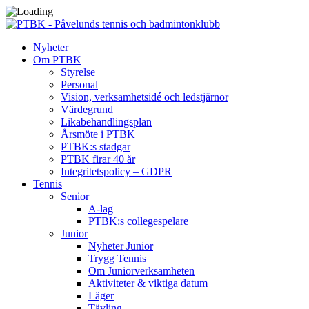
Nyheter
Om PTBK
Styrelse
Personal
Vision, verksamhetsidé och ledstjärnor
Värdegrund
Likabehandlingsplan
Årsmöte i PTBK
PTBK:s stadgar
PTBK firar 40 år
Integritetspolicy – GDPR
Tennis
Senior
A-lag
PTBK:s collegespelare
Junior
Nyheter Junior
Trygg Tennis
Om Juniorverksamheten
Aktiviteter & viktiga datum
Läger
Tävling