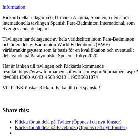
Information
Rickard deltar i dagarna 6-11 mars i Alcudia, Spanien, i den stora
internationella tävlingen Spanish Para-Badminton International, som
Sveriges enda deltagare.
Tävlingen har deltagande av hela världseliten inom Para-Badminton
och är en del av Badminton World Federation`s (BWF)
världsrankingsystem som är basis för en kvalifikation och eventuellt
deltagande på Paralympiska Spelen i Tokyo2020.
Här är länken till tävlingen och Rickards kommande
resultat: https://www.tournamentsoftware.com/sport/tournament.aspx?
id=63814D80-A64B-4568-9213-1195B5601874
Vi i PTBK önskar Rickard lycka till i det spanska!
Share this:
Klicka för att dela på Twitter (Öppnas i ett nytt fönster)
Klicka för att dela på Facebook (Öppnas i ett nytt fönster)