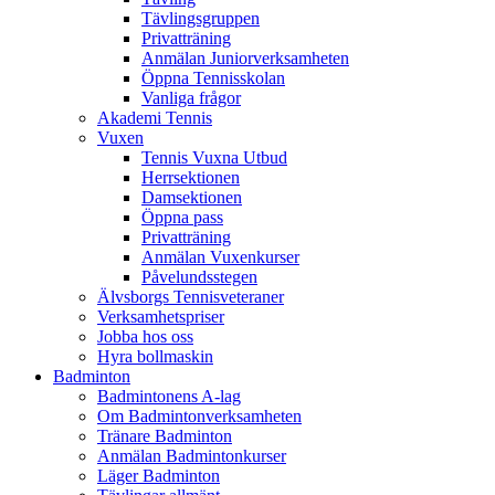
Tävlingsgruppen
Privatträning
Anmälan Juniorverksamheten
Öppna Tennisskolan
Vanliga frågor
Akademi Tennis
Vuxen
Tennis Vuxna Utbud
Herrsektionen
Damsektionen
Öppna pass
Privatträning
Anmälan Vuxenkurser
Påvelundsstegen
Älvsborgs Tennisveteraner
Verksamhetspriser
Jobba hos oss
Hyra bollmaskin
Badminton
Badmintonens A-lag
Om Badmintonverksamheten
Tränare Badminton
Anmälan Badmintonkurser
Läger Badminton