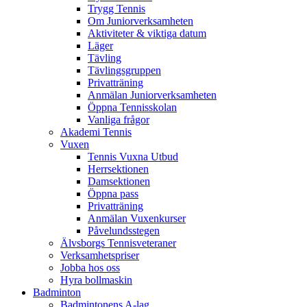
Trygg Tennis
Om Juniorverksamheten
Aktiviteter & viktiga datum
Läger
Tävling
Tävlingsgruppen
Privatträning
Anmälan Juniorverksamheten
Öppna Tennisskolan
Vanliga frågor
Akademi Tennis
Vuxen
Tennis Vuxna Utbud
Herrsektionen
Damsektionen
Öppna pass
Privatträning
Anmälan Vuxenkurser
Påvelundsstegen
Älvsborgs Tennisveteraner
Verksamhetspriser
Jobba hos oss
Hyra bollmaskin
Badminton
Badmintonens A-lag