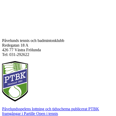
Påvelunds tennis och badmintonklubb
Redegatan 18 A
426 77 Västra Frölunda
Tel: 031-292622
Påvelundsspelens lottning och tidsschema publicerat
PTBK
framgångar i Partille Open i tennis