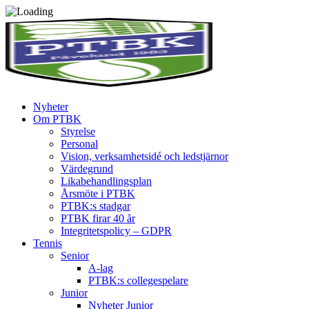
Nyheter
Om PTBK
Styrelse
Personal
Vision, verksamhetsidé och ledstjärnor
Värdegrund
Likabehandlingsplan
Årsmöte i PTBK
PTBK:s stadgar
PTBK firar 40 år
Integritetspolicy – GDPR
Tennis
Senior
A-lag
PTBK:s collegespelare
Junior
Nyheter Junior