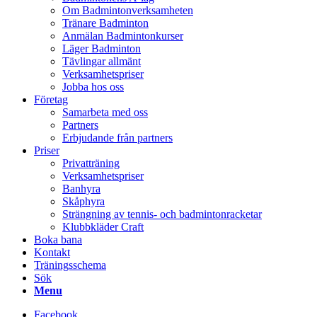
Om Badmintonverksamheten
Tränare Badminton
Anmälan Badmintonkurser
Läger Badminton
Tävlingar allmänt
Verksamhetspriser
Jobba hos oss
Företag
Samarbeta med oss
Partners
Erbjudande från partners
Priser
Privatträning
Verksamhetspriser
Banhyra
Skåphyra
Strängning av tennis- och badmintonracketar
Klubbkläder Craft
Boka bana
Kontakt
Träningsschema
Sök
Menu
Facebook