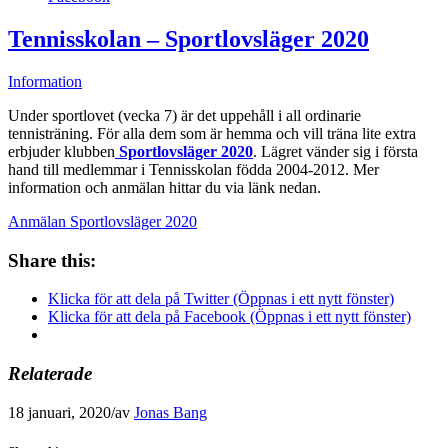
Tennisskolan – Sportlovsläger 2020
Information
Under sportlovet (vecka 7) är det uppehåll i all ordinarie
tennisträning. För alla dem som är hemma och vill träna lite extra
erbjuder klubben
Sportlovsläger 2020
. Lägret vänder sig i första
hand till medlemmar i Tennisskolan födda 2004-2012. Mer
information och anmälan hittar du via länk nedan.
Anmälan Sportlovsläger 2020
Share this:
Klicka för att dela på Twitter (Öppnas i ett nytt fönster)
Klicka för att dela på Facebook (Öppnas i ett nytt fönster)
Relaterade
18 januari, 2020
/
av
Jonas Bang